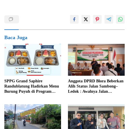
Baca Juga
SPPG Grand Saphire
Anggota DPRD Blora Beberkan
Randublatung Hadirkan Menu
Alih Status Jalan Sambong–
Burung Puyuh di Program
Ledok : Awalnya Jalan
MBG, Begini Respons Siswa
Pertamina Jadi Jalan
Blora
Kabupaten