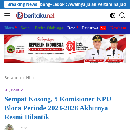
Langsung
alan Sambong–Ledok : Awalnya Jalan Pertamina Jadi Jalan Kabup
Breaking News
ke
konten
Blora
Sosial
Berita Olahraga
Desa
Peristiwa
Kesehatan
Beranda
HL
HL
,
Politik
Sempat Kosong, 5 Komisioner KPU
Blora Periode 2023-2028 Akhirnya
Resmi Dilantik
Cheisya