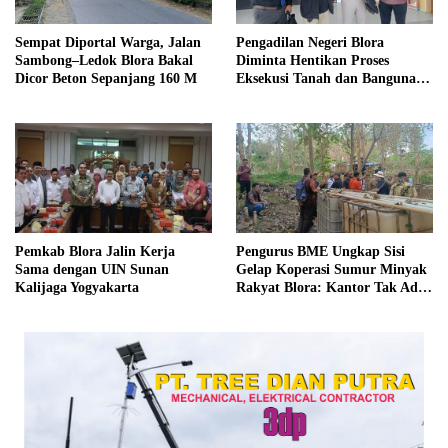
Sempat Diportal Warga, Jalan
Pengadilan Negeri Blora
Sambong–Ledok Blora Bakal
Diminta Hentikan Proses
Dicor Beton Sepanjang 160 M
Eksekusi Tanah dan Bangunan
di Desa Berbak Ngawen
‎Pemkab Blora Jalin Kerja
Pengurus BME Ungkap Sisi
Sama dengan UIN Sunan
Gelap Koperasi Sumur Minyak
Kalijaga Yogyakarta
Rakyat Blora: Kantor Tak Ada,
Tunjuk Ketua Tanpa RAT