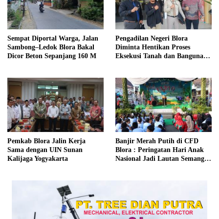
Sempat Diportal Warga, Jalan
Pengadilan Negeri Blora
Sambong–Ledok Blora Bakal
Diminta Hentikan Proses
Dicor Beton Sepanjang 160 M
Eksekusi Tanah dan Bangunan
di Desa Berbak Ngawen
‎Pemkab Blora Jalin Kerja
Banjir Merah Putih di CFD
Sama dengan UIN Sunan
Blora : Peringatan Hari Anak
Kalijaga Yogyakarta
Nasional Jadi Lautan Semangat
Kemerdekaan