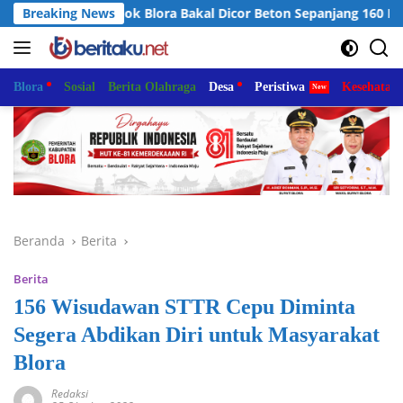
Langsung
ong–Ledok Blora Bakal Dicor Beton Sepanjang 160 M
Breaking News
Pe
ke
konten
Blora
Sosial
Berita Olahraga
Desa
Peristiwa
Kesehatan
Beranda
Berita
Berita
156 Wisudawan STTR Cepu Diminta
Segera Abdikan Diri untuk Masyarakat
Blora
Redaksi