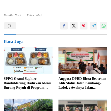
Penulis: Nasir
Editor: Muji
Baca Juga
SPPG Grand Saphire
Anggota DPRD Blora Beberkan
Randublatung Hadirkan Menu
Alih Status Jalan Sambong–
Burung Puyuh di Program
Ledok : Awalnya Jalan
MBG, Begini Respons Siswa
Pertamina Jadi Jalan
Blora
Kabupaten