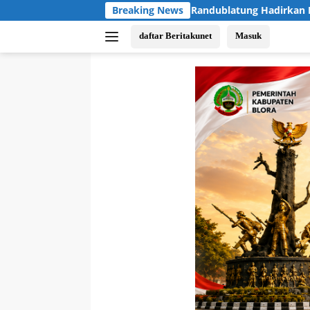
Langsung
SPPG Grand Saphire Randublatung Hadirkan Menu Burung Puyuh
Breaking News
ke
konten
daftar Beritakunet
Masuk