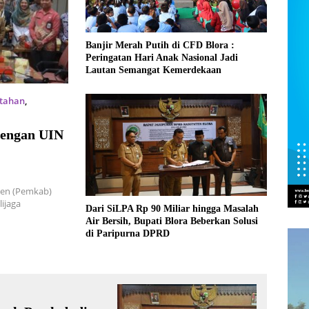
Banjir Merah Putih di CFD Blora :
Peringatan Hari Anak Nasional Jadi
Lautan Semangat Kemerdekaan
tahan
,
dengan UIN
ten (Pemkab)
lijaga
Dari SiLPA Rp 90 Miliar hingga Masalah
Air Bersih, Bupati Blora Beberkan Solusi
di Paripurna DPRD