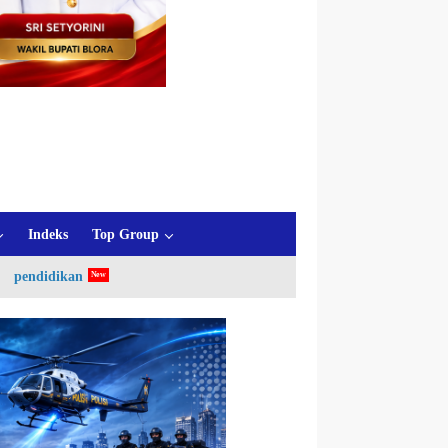
Indeks
Top Group
pendidikan