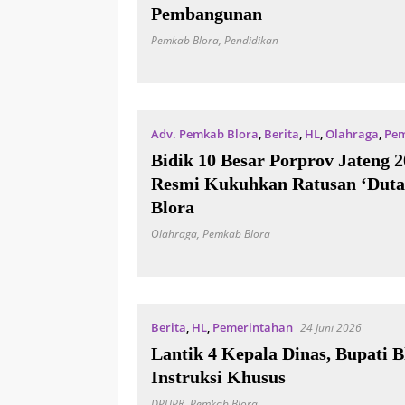
Pembangunan
Pemkab Blora
,
Pendidikan
Adv. Pemkab Blora
,
Berita
,
HL
,
Olahraga
,
Pem
Bidik 10 Besar Porprov Jateng 2
Resmi Kukuhkan Ratusan ‘Duta
Blora
Olahraga
,
Pemkab Blora
Berita
,
HL
,
Pemerintahan
24 Juni 2026
Lantik 4 Kepala Dinas, Bupati B
Instruksi Khusus
DPUPR
,
Pemkab Blora