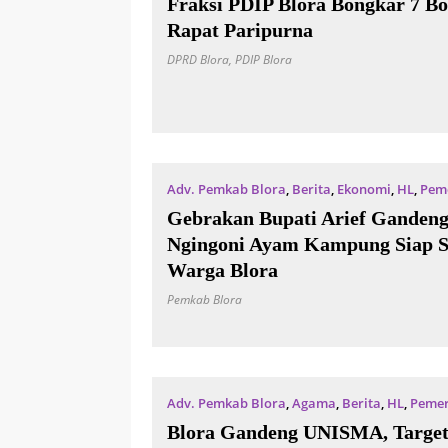
Fraksi PDIP Blora Bongkar 7 B
Rapat Paripurna
DPRD Blora
,
PDIP Blora
Adv. Pemkab Blora
,
Berita
,
Ekonomi
,
HL
,
Pem
Gebrakan Bupati Arief Gande
Ngingoni Ayam Kampung Siap 
Warga Blora
Pemkab Blora
Adv. Pemkab Blora
,
Agama
,
Berita
,
HL
,
Pemer
19 Juli 2026
Blora Gandeng UNISMA, Targe