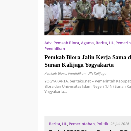
Adv. Pemkab Blora
,
Agama
,
Berita
,
HL
,
Pemerin
Pendidikan
3 Agustus 2026
‎Pemkab Blora Jalin Kerja Sama 
Sunan Kalijaga Yogyakarta
Pemkab Blora
,
Pendidikan
,
UIN Kalijaga
YOGYAKARTA, beritaku.net – Pemerintah Kabupa
Blora dan Universitas Islam Negeri (UIN) Sunan Ka
Yogyakarta…
Berita
,
HL
,
Pemerintahan
,
Politik
28 Juli 2026