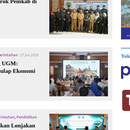
orok Pemkab di
erintahan
27 Juli 2026
Yuk
ng UGM:
Sulap Ekonomi
intahan
,
Pendidikan
tkan Lonjakan