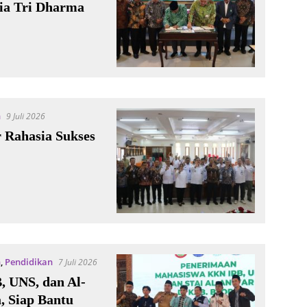
via Tri Dharma
n
9 Juli 2026
r Rahasia Sukses
n
,
Pendidikan
7 Juli 2026
, UNS, dan Al-
, Siap Bantu