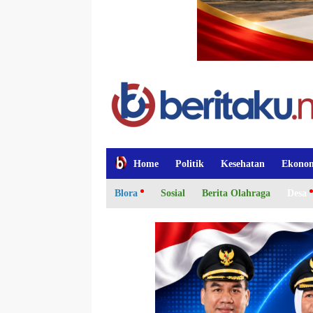
Home
Politik
Kesehatan
Ekono
Blora
Sosial
Berita Olahraga
Desa