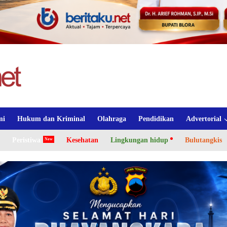
mi
Hukum dan Kriminal
Olahraga
Pendidikan
Advertorial
Peristiwa
Kesehatan
Lingkungan hidup
Bulutangkis