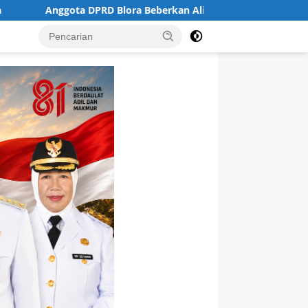
DPRD Blora Beberkan Alih Status Jalan Sambong–Ledok : Awalnya