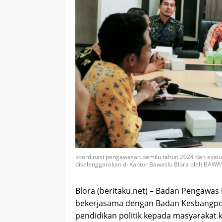
koordinasi pengawasan pemilu tahun 2024 dan evalua
diselenggarakan di Kantor Bawaslu Blora oleh BAWAS
Blora (beritaku.net) – Badan Pengawa
bekerjasama dengan Badan Kesbangpo
pendidikan politik kepada masyarakat 