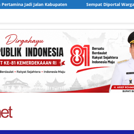
en
Sempat Diportal Warga, Jalan Sambong–Ledok Blora B