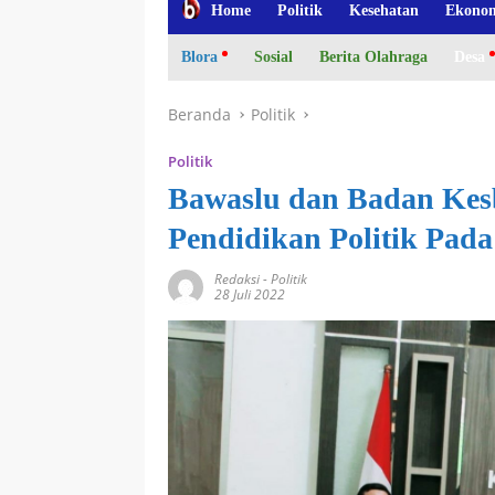
Home
Politik
Kesehatan
Ekono
Blora
Sosial
Berita Olahraga
Desa
Beranda
Politik
Politik
Bawaslu dan Badan Kes
Pendidikan Politik Pad
Redaksi
-
Politik
28 Juli 2022