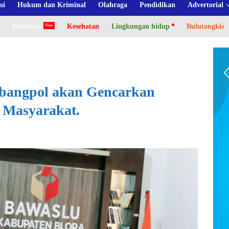
mi
Hukum dan Kriminal
Olahraga
Pendidikan
Advertorial
Peristiwa
Kesehatan
Lingkungan hidup
Bulutangkis
bangpol akan Gencarkan
a Masyarakat.