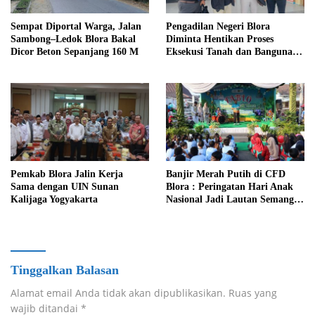
Sempat Diportal Warga, Jalan
Pengadilan Negeri Blora
Sambong–Ledok Blora Bakal
Diminta Hentikan Proses
Dicor Beton Sepanjang 160 M
Eksekusi Tanah dan Bangunan
di Desa Berbak Ngawen
‎Pemkab Blora Jalin Kerja
Banjir Merah Putih di CFD
Sama dengan UIN Sunan
Blora : Peringatan Hari Anak
Kalijaga Yogyakarta
Nasional Jadi Lautan Semangat
Kemerdekaan
Tinggalkan Balasan
Alamat email Anda tidak akan dipublikasikan.
Ruas yang
wajib ditandai
*