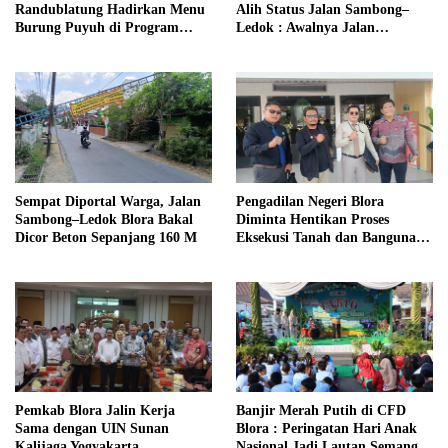
Randublatung Hadirkan Menu
Alih Status Jalan Sambong–
Burung Puyuh di Program
Ledok : Awalnya Jalan
MBG, Begini Respons Siswa
Pertamina Jadi Jalan
Blora
Kabupaten
Sempat Diportal Warga, Jalan
Pengadilan Negeri Blora
Sambong–Ledok Blora Bakal
Diminta Hentikan Proses
Dicor Beton Sepanjang 160 M
Eksekusi Tanah dan Bangunan
di Desa Berbak Ngawen
‎Pemkab Blora Jalin Kerja
Banjir Merah Putih di CFD
Sama dengan UIN Sunan
Blora : Peringatan Hari Anak
Kalijaga Yogyakarta
Nasional Jadi Lautan Semangat