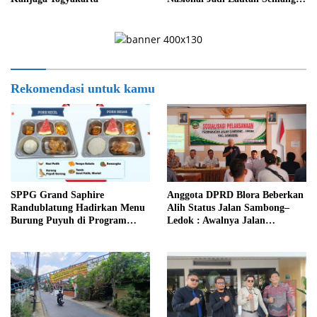
Kemerdekaan
Rekomendasi untuk kamu
SPPG Grand Saphire
Anggota DPRD Blora Beberkan
Randublatung Hadirkan Menu
Alih Status Jalan Sambong–
Burung Puyuh di Program
Ledok : Awalnya Jalan
MBG, Begini Respons Siswa
Pertamina Jadi Jalan
Blora
Kabupaten